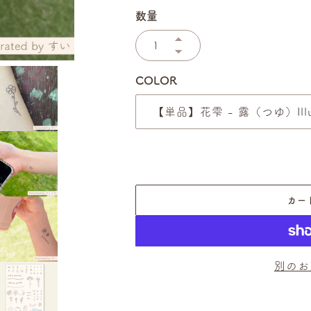
数量
COLOR
【単品】花雫 - 露（つゆ）Illus
カー
別のお