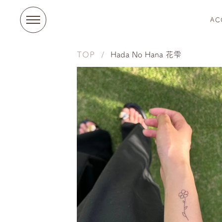
AC
TOP
Hada No Hana 花雫