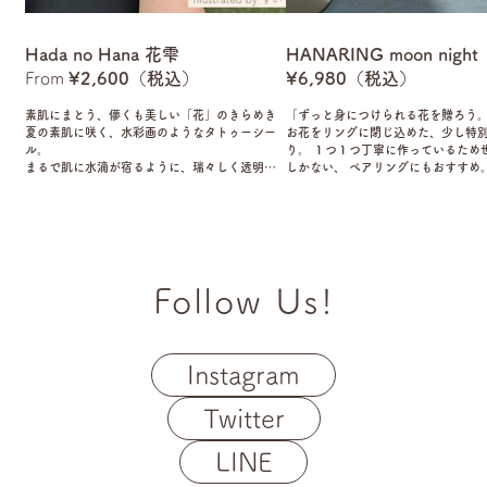
Hada no Hana 花雫
HANARING moon night
From
¥2,600（税込）
¥6,980（税込）
素肌にまとう、儚くも美しい「花」のきらめき
「ずっと身につけられる花を贈ろう。
夏の素肌に咲く、水彩画のようなタトゥーシー
お花をリングに閉じ込めた、少し特
ル。
り。 １つ１つ丁寧に作っているため
まるで肌に水滴が宿るように、瑞々しく透明感
しかない、 ペアリングにもおすすめ
のある美しさを添える。
手作りの全く同じ物のない唯一のデザ
日常をさりげなく彩る「Hada no Hana 花雫」
花・模様・色に少しずつ違いがござ
で、
ー展開（4種類）からお好きなものを
今年の夏を、もっと美しく、もっと私らしく。
さい。 望月 - yellow - 何の不足
りていること。非の打ち所がない美
ています。 月夕 - brown - 月がこ
い夜のこと。月の光から広がる温か
Follow Us!
います。 寒月 - blue - 冷たく冴え
と。冬の寒い夜空に光る月から芯の
ています。 月白 - white - 月が東
に空がだんだん明るく白んでいく様
Instagram
特に十五夜を待ち焦がれる思いを表
た。 ※大変人気な商品のため、1人
人に届くよう、お一人様2つまでとさ
Twitter
す。 ※土台部分の素材に真鍮を使用
め、金属アレルギーの方にはおすす
LINE
ません。 ※日の当たり具合により、
見える場合がございます。ご了承くだ